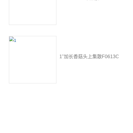
1"加长香菇头上集散F0613C